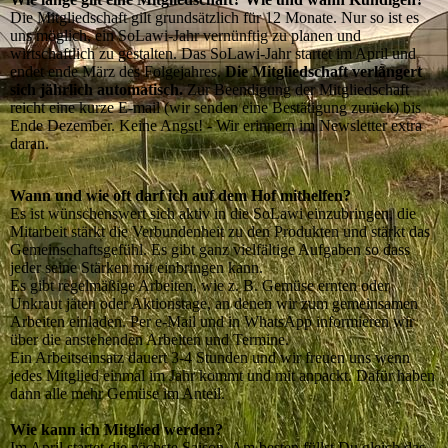
Die Mitgliedschaft gilt grundsätzlich für 12 Monate. Nur so ist es
uns möglich, ein SoLawi-Jahr vernünftig zu planen und
wirtschaftlich zu gestalten. Das SoLawi-Jahr startet im April und
endet ende März des Folgejahres.
Die Mitgliedschaft verlängert
sich jährlich automatisch.
Zur Beendigung der Mitgliedschaft
reicht eine kurze E-mail (wir senden eine Bestätigung zurück) bis
Ende Dezember. Keine Angst! - Wir erinnern im Newsletter extra
daran.
Wann und wie oft darf ich auf dem Hof mithelfen?
Es ist wünschenswert sich aktiv in die SoLawi einzubringen, die
Mitarbeit stärkt die Verbundenheit zu den Produkten und stärkt das
Gemeinschaftsgefühl. Es gibt ganz vielfältige Aufgaben so dass
jeder seine Stärken mit einbringen kann.
Es gibt regelmäßige Arbeiten, wie z. B. Gemüse ernten oder
Unkraut jäten oder Aktionstage, an denen wir zum gemeinsamen
Arbeiten einladen. Per e-Mail und in WhatsApp informieren wir
über die anstehenden Arbeiten und Termine.
Ein Arbeitseinsatz dauert 3-4 Stunden und wir freuen uns wenn
jedes Mitglied einmal im Jahr kommt und mit anpackt. Dafür haben
dann alle mehr Gemüse im Anteil.
Wie kann ich Mitglied werden?
Im April startet die nächste Saison. Am besten füllst Du gleich das