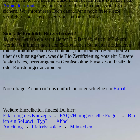
Anmeldeformular
aus, um Dir unverbindlich einen Anteil zu
sichern. Wir informieren Dich dann, wenn noch freie Plätze
verfügbar sind. Das passiert von Januar bis März.
Sind alle Produkte Bio zertifiziert?
Ja, unser Betrieb ein zertifizierter Bio-Betrieb. Auch in Zukunft
werden wir immer nach den ökologischen Standards produzieren
mit agrarökologischen Maßnahmen, die in einigen Bereichen weit
über das hinausgehen, was die Bio Zertifizierung vorsieht. Unsere
Vision ist es, hervorragendes Gemüse ohne Einsatz von Pestiziden
oder Kunstdünger anzubieten.
Noch fragen? dann ruf uns einfach an oder schreibe ein
E-mail
.
Weitere Einzelheiten findest Du hier:
Erklärung des Konzepts
-
FAQs/Häufig gestellte Fragen
-
Bin
ich ein SoLawi - Typ?
-
Abhol-
Anleitung
-
Lieferbeispiele
-
Mitmachen