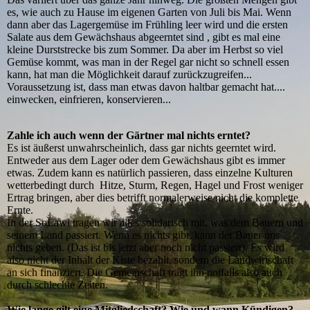
es, wie auch zu Hause im eigenen Garten von Juli bis Mai. Wenn
dann aber das Lagergemüse im Frühling leer wird und die ersten
Salate aus dem Gewächshaus abgeerntet sind , gibt es mal eine
kleine Durststrecke bis zum Sommer. Da aber im Herbst so viel
Gemüse kommt, was man in der Regel gar nicht so schnell essen
kann, hat man die Möglichkeit darauf zurückzugreifen...
Voraussetzung ist, dass man etwas davon haltbar gemacht hat....
einwecken, einfrieren, konservieren...
Zahle ich auch wenn der Gärtner mal nichts erntet?
Es ist äußerst unwahrscheinlich, dass gar nichts geerntet wird.
Entweder aus dem Lager oder dem Gewächshaus gibt es immer
etwas. Zudem kann es natürlich passieren, dass einzelne Kulturen
wetterbedingt durch Hitze, Sturm, Regen, Hagel und Frost weniger
Ertrag bringen, aber dies betrifft normalerweise nicht die komplette
Ernte.
In der SoLawi tragen wir alles solidarisch mit, was dem Bauern und
seinem Land passiert. Wenn es nichts gibt, kann der Bauer uns
nichts geben. (Das ist bis jetzt aber noch nicht passiert). Es wird
also nicht der Inhalt der Kiste bezahlt, sondern die Landwirtschaft
an sich finanziert. Die Gemeinschaft trägt ihn notfalls also auch
durch schlechte Zeiten.
Wie lange gilt eine Mitgliedschaft? Wie und wann Kündigen?