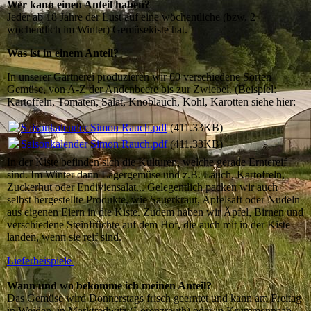
Wer kann einen Anteil haben?
Jeder ab 18 Jahre der Lust auf eine wöchentliche (bzw. 2
wöchentlich im Winter) Gemüsekiste hat.
Was ist in einem Anteil?
In unserer Gärtnerei produzieren wir 60 verschiedene Sorten
Gemüse, von A-Z der Andenbeere bis zur Zwiebel. (Beispiel:
Kartoffeln, Tomaten, Salat, Knoblauch, Kohl, Karotten siehe hier:
Saisonkalender Simon Rauch.pdf
(411.33KB)
Saisonkalender Simon Rauch.pdf
(411.33KB)
In der Kiste befinden sich die Kulturen, welche gerade Erntereif
sind. Im Winter dann Lagergemüse und z.B. Lauch, Kartoffeln,
Zuckerhut oder Endiviensalat... Gelegentlich packen wir auch
selbst hergestellte Produkte, wie Sauerkraut, Apfelsaft oder Nudeln
aus eigenen Eiern in die Kiste. Zudem haben wir Äpfel, Birnen und
verschiedene Steinfrüchte auf dem Hof, die auch mit in der Kiste
landen, wenn sie reif sind.
Lieferbeispiele
Wann und wo bekomme ich meinen Anteil?
Das Gemüse wird Donnerstags frisch geerntet und kann am Freitag
in Weiden, in Marktredwitz (Lorenzreuth) oder in Krummennaab