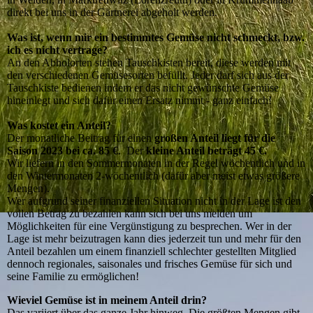
direkt bei uns in der Gärtnerei abgeholt werden.
Was ist, wenn mir ein bestimmtes Gemüse nicht schmeckt, bzw.
ich es nicht vertrage?
An den Abholorten stehen Tauschkisten bereit, diese werden mit
den verschiedenen Gemüsesorten befüllt. Jeder darf sich aus der
Tauschkiste bedienen indem er das nicht gewünschte Gemüse
hineinlegt und sich dafür einen Ersatz nimmt - ganz einfach!
Was kostet ein Anteil?
Der monatliche Beitrag für einen
großen Anteil liegt für die
Saison 2023 bei ca. 85 €
. Der
kleine Anteil beträgt 45 €.
Wir liefern in den Sommermonaten in der Regel wöchentlich und in
den Wintermonaten 2-wöchentlich (dafür aber meist etwas größere
Mengen).
Wer aufgrund seiner finanziellen Situation nicht in der Lage ist den
vollen Betrag zu bezahlen kann sich bei uns melden um
Möglichkeiten für eine Vergünstigung zu besprechen. Wer in der
Lage ist mehr beizutragen kann dies jederzeit tun und mehr für den
Anteil bezahlen um einem finanziell schlechter gestellten Mitglied
dennoch regionales, saisonales und frisches Gemüse für sich und
seine Familie zu ermöglichen!
Wieviel Gemüse ist in meinem Anteil drin?
Das variiert über das ganze Jahr hinweg. Die größten Mengen gibt