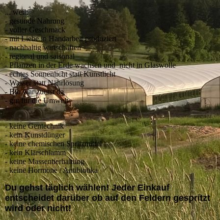
... weil:
- gesunde Nahrung
- voller Geschmack
- mit Liebe in Handarbeit produziert
- nachhaltig wirtschaften
- regional und saisonal
- Pflanzen in der Erde wachsen und nicht in Glaswolle
- echtes Sonnenlicht statt Kunstlicht
- Wasser statt Nährlösung
- Bio war zuerst da
- gut für die Umwelt
- keine Gentechnik
- kein Kunstdünger
- keine chemischen Spritzmittel
- kein Klärschlamm
- keine Massentierhaltung
- keine Hormone / Antibiotika
Du gehst täglich wählen! Jeder Einkauf
entscheidet darüber ob auf den Feldern gespritzt
wird oder nicht!